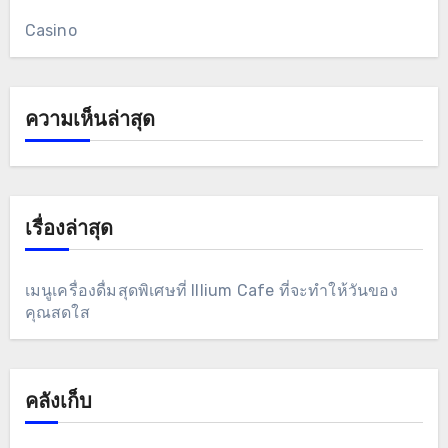
Casino
ความเห็นล่าสุด
เรื่องล่าสุด
เมนูเครื่องดื่มสุดพิเศษที่ Illium Cafe ที่จะทำให้วันของ
คุณสดใส
คลังเก็บ