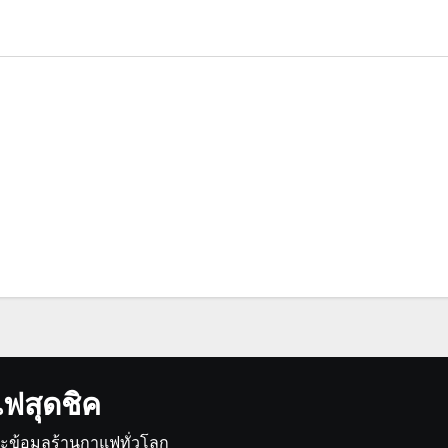
แฟสุดชิค
ละข้อมูลร้านกาแฟทั่วโลก