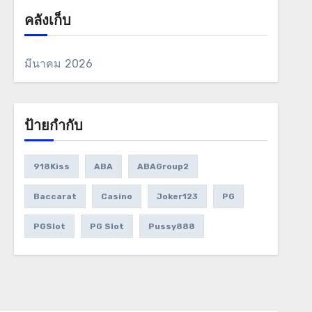
คลังเก็บ
มีนาคม 2026
ป้ายกำกับ
918Kiss
ABA
ABAGroup2
Baccarat
Casino
Joker123
PG
PGSlot
PG Slot
Pussy888