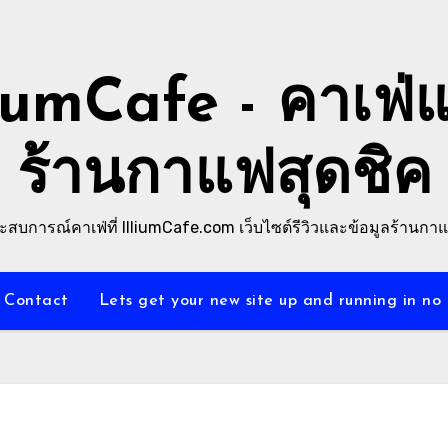
liumCafe - คาเฟ่
ร้านกาแฟสุดชิค
ะสบการณ์คาเฟ่ที่ IlliumCafe.com เว็บไซต์รีวิวและข้อมูลร้านกา
Contact
Lets get your new site up and running in no 